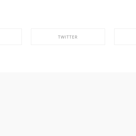
TWITTER
BOOK
SHARE ON TWITTER
SH