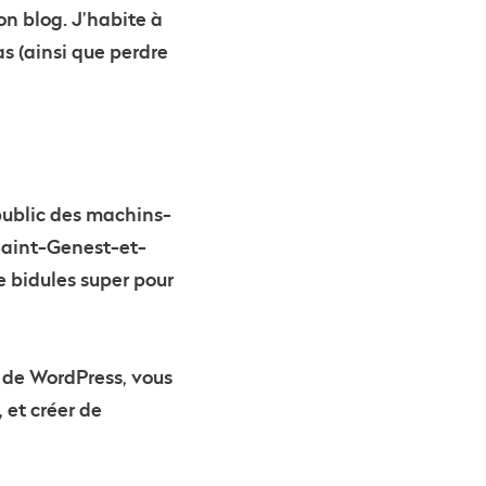
on blog. J’habite à
as (ainsi que perdre
 public des machins-
Saint-Genest-et-
e bidules super pour
e de WordPress, vous
 et créer de